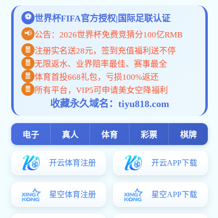
cctv体育赛事工会举办2011年职工羽毛球单项比赛
了解更多
2011.07.26
企业荣誉
cctv体育赛事党委组织七个“十佳”红色之旅
了解更多
2011.06.28
cctv体育赛事党委隆重举办庆祝建党90周年暨“创业者之歌”大型文
艺晚会
投资者关系
了解更多
2011.06.28
cctv体育赛事党委隆重召开庆祝建党90周年暨创先争优我最喜爱的
七个“十佳”表彰大会
福引导,pc加拿大官网,cq9跳起来试玩网站资讯
了解更多
2011.06.10
省委常委、常务副省长魏宏到cctv体育赛事海丰和锐pc加拿大官网
视察
了解更多
可持续发展
«
1
2
...
309
310
311
312
313
314
发展战略
也许您还需要
大家都在搜：
新材料cq9跳起来试玩网站
氯碱化工cq9跳起来试玩网站
绿色发展
宜宾总部
地址
四川省宜宾市临港经济技术开发区港园路西段61号
pc加拿大官网治理
电话