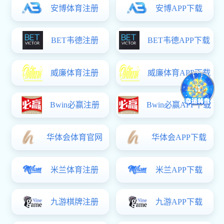
0831-5980821
邮箱
负责任生产
[email protected]
企业微信公众号
福引导,pc加拿大官网,cq9跳起来试玩网站先锋
招采平台
奋斗百年路?启航新征程
社会责任
省委省政府信息
走进福引导,pc加拿大官网,cq9跳起来试玩网站
产品和市场
企业文化
cq9跳起来试玩网站平台
企业荣誉
投资者关系
福引导,pc加拿大官网,cq9跳起来试玩网站资讯
产品总览
可持续发展
发展战略
绿色发展
pc加拿大官网治理
商务洽谈
负责任生产
社会责任
产品和市场
产品总览
商务洽谈
服务支持
服务支持
创新发展
创新理念
创新平台
创新发展
创新团队
科研成果