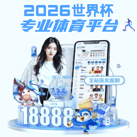
福引导,pc加拿大官网,cq9跳起来试玩网站
福引导,pc加拿大官网,cq9跳起来试玩网站:
x
搜 索
首页
News
走进福引导,pc加拿大官网,cq9跳起来试玩网站
福引导,pc加拿大官网,cq9跳起来试玩网站资讯
第一时间 了解最新动态
企业文化
2026.07.02
福引导,pc加拿大官网,cq9跳起来试玩网站2026年7月拟聘用人员公
示
了解更多
2026.06.30
cq9跳起来试玩网站平台
福引导,pc加拿大官网,cq9跳起来试玩网站2026年3季度流动资金需