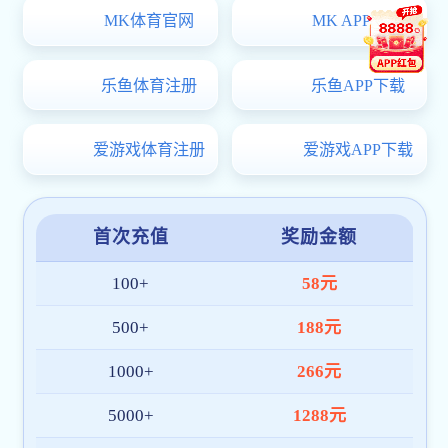
奋斗百年路?启航新征程
省委省政府信息
创新理念
走进福引导,pc加拿大官网,cq9跳起来试玩网站
企业文化
cq9跳起来试玩网站平台
企业荣誉
创新平台
投资者关系
福引导,pc加拿大官网,cq9跳起来试玩网站资讯
可持续发展
发展战略
创新团队
绿色发展
pc加拿大官网治理
负责任生产
社会责任
产品和市场
科研成果
产品总览
商务洽谈
服务支持
创新发展
加入福引导,pc加拿大官网,cq9跳起来试玩网站
创新理念
创新平台
创新团队
科研成果
加入福引导,pc加拿大官网,cq9跳起来试玩网站
招贤纳士
招贤纳士
员工发展
联系方式
员工登录
员工发展
福引导,pc加拿大官网,cq9跳起来试玩网站 版权所有
蜀ICP备05005146
号