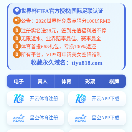
求融资项目公开比选评审结果公示
了解更多
2026.06.23
企业荣誉
福引导,pc加拿大官网,cq9跳起来试玩网站2026届校园招聘拟聘用
人员公示
了解更多
2026.06.16
福引导,pc加拿大官网,cq9跳起来试玩网站关于公开比选年产10万吨
投资者关系
氯化法钛白粉项目融资方案的公告
了解更多
2026.06.12
福引导,pc加拿大官网,cq9跳起来试玩网站2026年3季度流动资金融
福引导,pc加拿大官网,cq9跳起来试玩网站资讯
资项目比选公告
了解更多
2026.04.20
福引导,pc加拿大官网,cq9跳起来试玩网站2025年第四季度公开征
集项目建设贷款融资方案审结果公示
可持续发展
了解更多
2026.04.09
福引导,pc加拿大官网,cq9跳起来试玩网站2025年购买理财产品比
选项目评审结果公示
发展战略
了解更多
2026.03.31
福引导,pc加拿大官网,cq9跳起来试玩网站2026年2季度流动资金需
求融资项目公开比选评审结果公示
了解更多
绿色发展
2026.03.18
福引导,pc加拿大官网,cq9跳起来试玩网站2026年3月拟聘用人员公
示
了解更多
2026.03.16
pc加拿大官网治理
福引导,pc加拿大官网,cq9跳起来试玩网站2026年第2季度流动资金