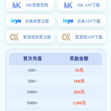
创新理念
创新平台
创新团队
科研成果
加入福引导,pc加拿大官网,cq9跳起来试玩网站
招贤纳士
员工发展