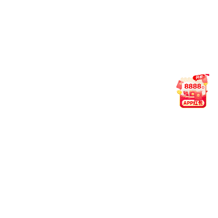
“双碳”战略
cctv体育赛事践行“碳达峰、碳中和”的国企首要责任，持续推动“能
EN
耗双控”向“碳排放双控”转变。高效实施原料替代、产品结构调整、
工艺技术优化、精细精准管理，将节能降碳贯穿于pc加拿大官网生
产经营发展的全过程，达到行业能效标杆水平。cctv体育赛事承诺
到2030年前实现二氧化碳排放达到峰值，到2060年实现碳中和。
中文 EN
环保管理
环保管理体系化
环保管理信息化
污染治理系统化
绿色品牌
循环经济
绿色工厂
绿色产品
节能低碳
零碳工厂