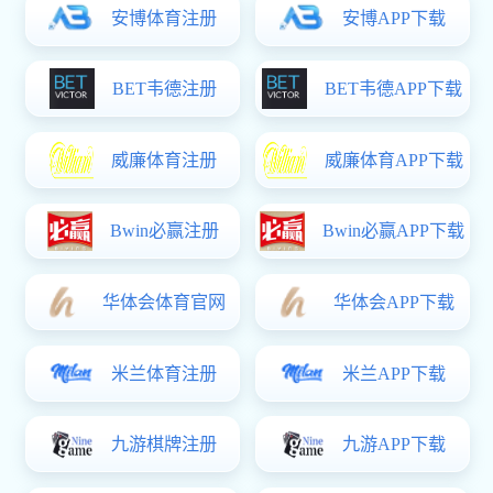
负责任生产
Green development
社会责任
绿色发展
产品和市场
产品总览
商务洽谈
服务支持
创新发展