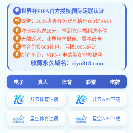
Investor Relations
企业荣誉
投资者关系
股票代码
002386
投资者关系
2025-01-01 00:00:00
0
0
（
0
%）
了解更多
成交量
0.00
万股
福引导,pc加拿大官网,cq9跳起来试玩网站资讯
换手率
0.00
%
市盈率
0.00
可持续发展
总股本
0.00
亿股
成交额
0.00
万元
市净率
发展战略
0.00
港股时间*报价有十五分钟或以上延迟。资料来源:新浪微博
绿色发展
pc加拿大官网公告
了解更多
pc加拿大官网治理