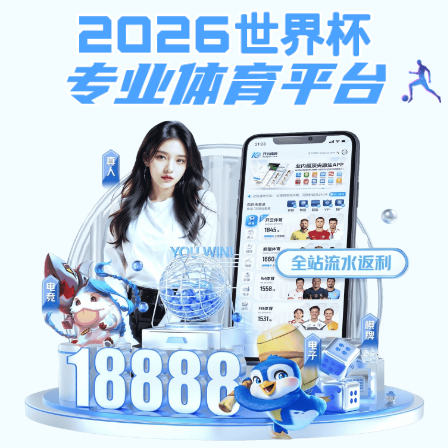
福引导,pc加拿大官网,cq9跳起来试玩网站
福引导,pc加拿大官网,cq9跳起来试玩网站:
x
搜 索
首页
About tianyuan
走进福引导,pc加拿大官网,cq9跳起来试玩网站
关于福引导,pc加拿大官网,cq9跳起来试玩网站
为美好生活创造科学奇迹
企业文化
cq9跳起来试玩网站平台