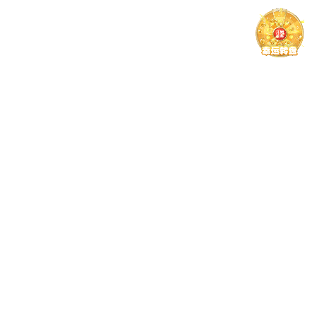
EN
中文 EN