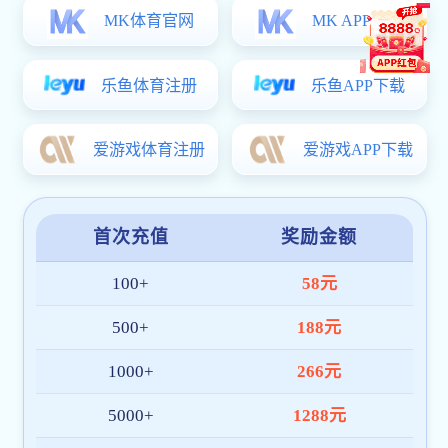
产品总览
商务洽谈
服务支持
创新发展
创新理念
创新理念
创新平台
创新团队
科研成果
创新平台
加入福引导,pc加拿大官网,cq9跳起来试玩网站
招贤纳士
员工发展
联系方式
员工登录
创新团队
福引导,pc加拿大官网,cq9跳起来试玩网站 版权所有
蜀ICP备05005146
号
川公网安备 51150002000183号
福引导官方网站（2025已更新）最新版本-IOS/安卓通用版
科研成果
加入福引导,pc加拿大官网,cq9跳起来试玩网站
招贤纳士
员工发展