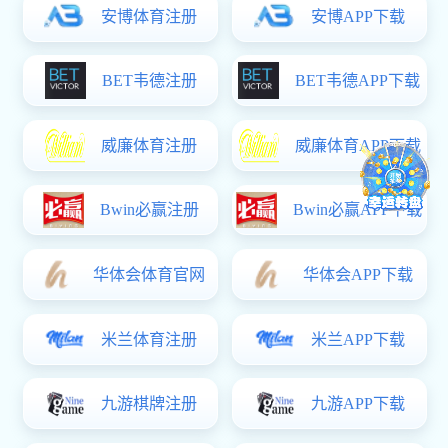
法律事务
3
曾华
男
24岁
本科
法务
负责任生产
部
智能制造
社会责任
4
李媛媛
女
26岁
本科
及设备管
综合业务
理部
智能制造
产品和市场
5
罗泽文
男
31岁
本科
及设备管
设备技术
理部
产品总览
招标管理
6
王人钰
女
27岁
本科
招标管理
办公室
商务洽谈
服务支持
最新推荐
福引导,pc加拿大官网,cq9跳起来试玩网站2026年7月拟聘
用人员公示
2026/07/02
创新发展
福引导,pc加拿大官网,cq9跳起来试玩网站2026年3季度流