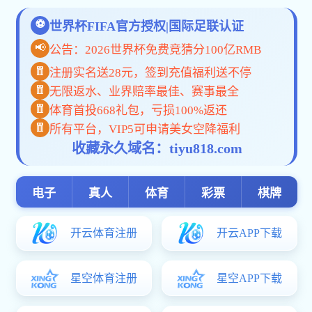
公示时间：2022年4月25日-2022年5月1日
通讯地址：宜宾市临港经济开发区港园路西段61号cctv体育赛事
企业荣誉
联系电话：0831-5980662（人力资源部）0831-
5980957（纪委办公室）
投资者关系
福引导,pc加拿大官网,cq9跳起来试玩网站
福引导,pc加拿大官网,cq9跳起来试玩网站资讯
2022年4月25日
可持续发展
附件：
cctv体育赛事2022年5月拟聘用人员名单
拟录用部
拟录用岗
发展战略
序号
姓名
性别
年龄
学历
门
位
资产财务
绿色发展
1
王小雨
女
22岁
本科
会计
部
资产财务
2
张梦
女
24岁
本科
会计
pc加拿大官网治理
部