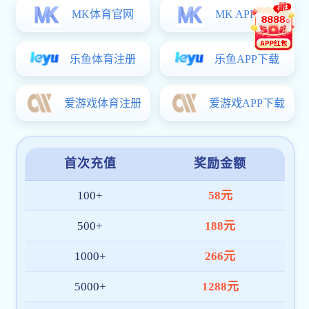
动资金需求融资项目公开比选评审结果公示
2026/06/30
福引导,pc加拿大官网,cq9跳起来试玩网站2026届校园招聘
创新理念
拟聘用人员公示
2026/06/23
福引导,pc加拿大官网,cq9跳起来试玩网站关于公开比选年
产10万吨氯化法钛白粉项目融资方案的公告
创新平台
2026/06/16
上一篇
宜宾海丰和锐有限pc加拿大官网220kV输变电新建
工程变动环境影响评价信息第一次公示
下一篇
朱家湾渣场
环境信息披露2021年度报告
创新团队
也许您还需要
大家都在搜：
新材料cq9跳起来试玩网站
氯碱化工cq9跳起来试玩网站
宜宾总部
科研成果
地址
四川省宜宾市临港经济技术开发区港园路西段61号
电话
加入福引导,pc加拿大官网,cq9跳起来试玩网站
0831-5980821
邮箱
[email protected]
招贤纳士
企业微信公众号
福引导,pc加拿大官网,cq9跳起来试玩网站先锋
招采平台
奋斗百年路?启航新征程
员工发展
省委省政府信息