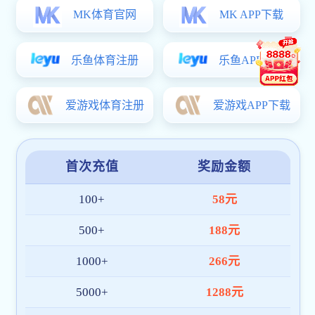
附件：
建设项目环境影响评价公众意见表
创新理念
创新平台
最新推荐
福引导,pc加拿大官网,cq9跳起来试玩网站2026年7月拟聘
用人员公示
创新团队
2026/07/02
福引导,pc加拿大官网,cq9跳起来试玩网站2026年3季度流
动资金需求融资项目公开比选评审结果公示
2026/06/30
科研成果
福引导,pc加拿大官网,cq9跳起来试玩网站2026届校园招聘
拟聘用人员公示
2026/06/23
福引导,pc加拿大官网,cq9跳起来试玩网站关于公开比选年
加入福引导,pc加拿大官网,cq9跳起来试玩网站
产10万吨氯化法钛白粉项目融资方案的公告
2026/06/16
上一篇
马边无穷矿业有限pc加拿大官网丁家湾磷矿采选工
程环境影响评价公众参与（征求意见稿）公示
下一篇
宜宾
招贤纳士
海丰和锐有限pc加拿大官网2019年度温室气体排放信息披
露书
也许您还需要
员工发展
大家都在搜：