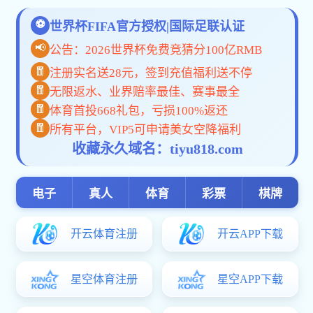
法》的要求，现对环评情况进行公示。该项目环境影响评价
的有关事项向公众公告如下：
企业荣誉
一、建设项目基本情况
项目名称：福引导,pc加拿大官网,cq9跳起来试玩网站
投资者关系
海丰和泰有限pc加拿大官网年产5万吨氯化法钛白粉扩建工
程(三期)
建设地点：四川省宜宾市江安县阳春工业集中区福引
福引导,pc加拿大官网,cq9跳起来试玩网站资讯
导,pc加拿大官网,cq9跳起来试玩网站海丰和泰有限pc加拿
大官网现有厂区内
可持续发展
建设性质：扩建
建设内容：新建厂房，采用氯化法生产工艺技术，购置
发展战略
氯化炉、氧化炉等设备，建设年产5万氯化法钛白粉生产装
置及配套设施。
绿色发展
二、建设单位名称和联系方式
建设单位：福引导,pc加拿大官网,cq9跳起来试玩网站
海丰和泰有限pc加拿大官网
pc加拿大官网治理