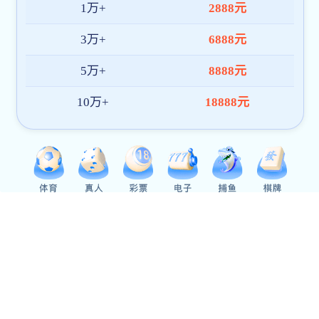
新材料cq9跳起来试玩网站
氯碱化工cq9跳起来试玩网站
宜宾总部
地址
联系方式
四川省宜宾市临港经济技术开发区港园路西段61号
电话
0831-5980821
员工登录
邮箱
[email protected]
企业微信公众号
合作伙伴
福引导,pc加拿大官网,cq9跳起来试玩网站先锋
招采平台
奋斗百年路?启航新征程
省委省政府信息
IAM统一身份认证入口
走进福引导,pc加拿大官网,cq9跳起来试玩网站
企业文化
cq9跳起来试玩网站平台
供应商门户
企业荣誉
投资者关系
福引导,pc加拿大官网,cq9跳起来试玩网站资讯
可持续发展
发展战略
搜索
绿色发展
pc加拿大官网治理
负责任生产
社会责任
产品和市场
|
产品总览