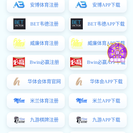
2026/07/28
复盘蓄力谋突破 决胜攻坚下半程一一坚决完成全年各项目
负责任生产
标任务(一)
2026/07/28
点“气”成“金”撬动绿色增量——cctv体育赛事屏山福引导,pc
加拿大官网,cq9跳起来试玩网站电炉尾气治理及综合利用项
社会责任
目正式投运
2026/07/20
关爱职工有“凉方” | 宜宾市总工会到cctv体育赛事开展“夏送
清凉”慰问
产品和市场
2026/07/17
上一篇
cctv体育赛事党委组织七个“十佳”红色之旅
下一篇
cctv体育赛事党委隆重召开庆祝建党90周年暨创先争优我
最喜爱的七个“十佳”表彰大会
产品总览
也许您还需要
大家都在搜：
新材料cq9跳起来试玩网站
氯碱化工cq9跳起来试玩网站
宜宾总部
商务洽谈
地址
四川省宜宾市临港经济技术开发区港园路西段61号
电话
服务支持
0831-5980821
邮箱
[email protected]
创新发展
企业微信公众号