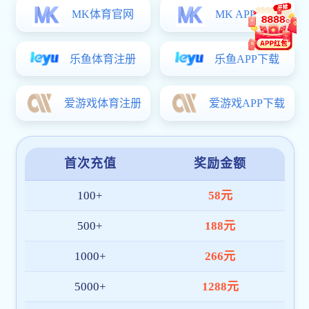
福引导,pc加拿大官网,cq9跳起来试玩网站先锋
招采平台
奋斗百年路?启航新征程
创新理念
省委省政府信息
走进福引导,pc加拿大官网,cq9跳起来试玩网站
企业文化
创新平台
cq9跳起来试玩网站平台
企业荣誉
投资者关系
福引导,pc加拿大官网,cq9跳起来试玩网站资讯
可持续发展
创新团队
发展战略
绿色发展
pc加拿大官网治理
负责任生产
科研成果
社会责任
产品和市场
产品总览
商务洽谈
服务支持
加入福引导,pc加拿大官网,cq9跳起来试玩网站
创新发展
创新理念
创新平台
创新团队
招贤纳士
科研成果
加入福引导,pc加拿大官网,cq9跳起来试玩网站
招贤纳士
员工发展
联系方式
员工发展
员工登录