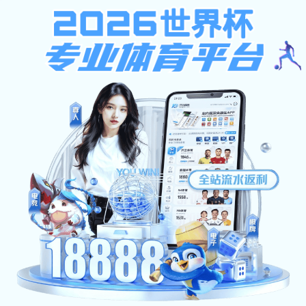
福引导,pc加拿大官网,cq9跳起来试玩网站
福引导,pc加拿大官网,cq9跳起来试玩网站:
x
搜 索
首页
产品和市场
新材料cq9跳起来试玩网站
地板系列产品
福引导,pc加拿大官网,cq9跳起来试玩网站:仟领抗菌地板
首页
在?分?耐磨层中添加物理抗菌剂，可以使地板表?的电
荷呈现不均匀分布， 细菌?法适应这种随机的极性场，因此
走进福引导,pc加拿大官网,cq9跳起来试玩网站
很难在地板表?附着、繁殖。
下一张
产品特点
企业文化
cq9跳起来试玩网站平台